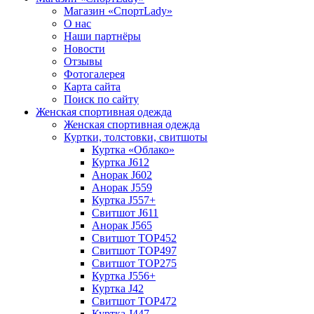
Магазин «СпортLady»
О нас
Наши партнёры
Новости
Отзывы
Фотогалерея
Карта сайта
Поиск по сайту
Женская спортивная одежда
Женская спортивная одежда
Куртки, толстовки, свитшоты
Куртка «Облако»
Куртка J612
Анорак J602
Анорак J559
Куртка J557+
Свитшот J611
Анорак J565
Свитшот TOP452
Свитшот TOP497
Свитшот TOP275
Куртка J556+
Куртка J42
Свитшот TOP472
Куртка J447