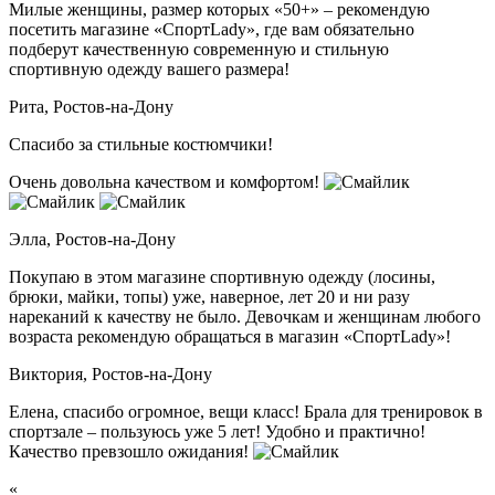
Милые женщины, размер которых «50+» – рекомендую
посетить магазине «СпортLady», где вам обязательно
подберут качественную современную и стильную
спортивную одежду вашего размера!
Рита,
Ростов-на-Дону
Спасибо за стильные костюмчики!
Очень довольна качеством и комфортом!
Элла,
Ростов-на-Дону
Покупаю в этом магазине спортивную одежду (лосины,
брюки, майки, топы) уже, наверное, лет 20 и ни разу
нареканий к качеству не было. Девочкам и женщинам любого
возраста рекомендую обращаться в магазин «СпортLady»!
Виктория,
Ростов-на-Дону
Елена, спасибо огромное, вещи класс! Брала для тренировок в
спортзале – пользуюсь уже 5 лет! Удобно и практично!
Качество превзошло ожидания!
«