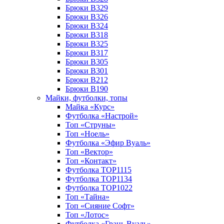
Брюки B329
Брюки B326
Брюки B324
Брюки B318
Брюки B325
Брюки B317
Брюки B305
Брюки B301
Брюки B212
Брюки B190
Майки, футболки, топы
Майка «Курс»
Футболка «Настрой»
Топ «Струны»
Топ «Ноель»
Футболка «Эфир Вуаль»
Топ «Вектор»
Топ «Контакт»
Футболка TOP1115
Футболка TOP1134
Футболка TOP1022
Топ «Тайна»
Топ «Сияние Софт»
Топ «Лотос»
Футболка «Грань Вуаль»