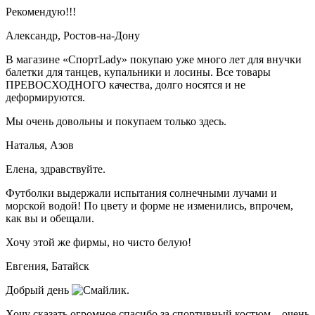
Рекомендую!!!
Александр,
Ростов-на-Дону
В магазине «СпортLady» покупаю уже много лет для внучки
балетки для танцев, купальники и лосины. Все товары
ПРЕВОСХОДНОГО качества, долго носятся и не
деформируются.
Мы очень довольны и покупаем только здесь.
Наталья,
Азов
Елена, здравствуйте.
Футболки выдержали испытания солнечными лучами и
морской водой! По цвету и форме не изменились, впрочем,
как вы и обещали.
Хочу этой же фирмы, но чисто белую!
Евгения,
Батайск
Добрый день
.
Хочу сказать огромное спасибо за спортивный костюм – очень