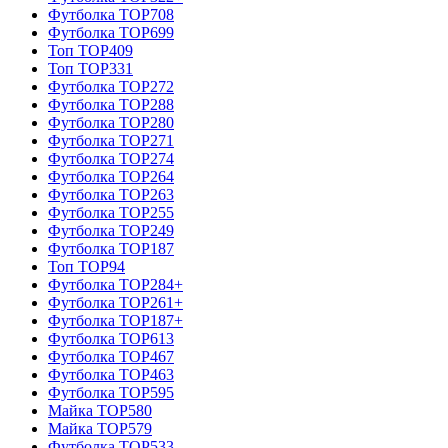
Футболка TOP708
Футболка TOP699
Топ TOP409
Топ TOP331
Футболка TOP272
Футболка TOP288
Футболка TOP280
Футболка TOP271
Футболка TOP274
Футболка TOP264
Футболка TOP263
Футболка TOP255
Футболка TOP249
Футболка TOP187
Топ TOP94
Футболка TOP284+
Футболка TOP261+
Футболка TOP187+
Футболка TOP613
Футболка TOP467
Футболка TOP463
Футболка TOP595
Майка TOP580
Майка TOP579
Футболка TOP533