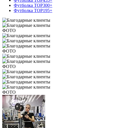
Футболка TOP455+
Футболка TOP300+
Футболка TOP195+
ФОТО
ФОТО
ФОТО
ФОТО