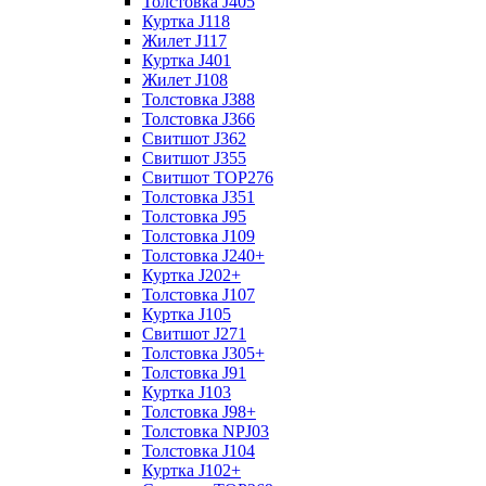
Толстовка J405
Куртка J118
Жилет J117
Куртка J401
Жилет J108
Толстовка J388
Толстовка J366
Свитшот J362
Свитшот J355
Свитшот TOP276
Толстовка J351
Толстовка J95
Толстовка J109
Толстовка J240+
Куртка J202+
Толстовка J107
Куртка J105
Свитшот J271
Толстовка J305+
Толстовка J91
Куртка J103
Толстовка J98+
Толстовка NPJ03
Толстовка J104
Куртка J102+