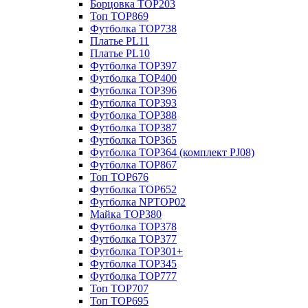
Борцовка TOP203
Топ TOP869
Футболка TOP738
Платье PL11
Платье PL10
Футболка TOP397
Футболка TOP400
Футболка TOP396
Футболка TOP393
Футболка TOP388
Футболка TOP387
Футболка TOP365
Футболка TOP364 (комплект PJ08)
Футболка TOP867
Топ TOP676
Футболка TOP652
Футболка NPTOP02
Майка TOP380
Футболка TOP378
Футболка TOP377
Футболка TOP301+
Футболка TOP345
Футболка TOP777
Топ TOP707
Топ TOP695