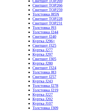
Свитшот TOP269
Свитшот TOP266
Свитшот TOP259
Толстовка J85N
Свитшот TOP228
Свитшот TOP231
Толстовка J93
Толстовка J244
Свитшот J240
Куртка J296+
Свитшот J325
Куртка J277
Куртка J297
Свитшот J305
Куртка J280
Свитшот J324
Толстовка J83
Свитшот J257
Куртка J243
Толстовка J278
Толстовка J219
Куртка J227
Куртка J202
Куртка J107
Толстовка J309