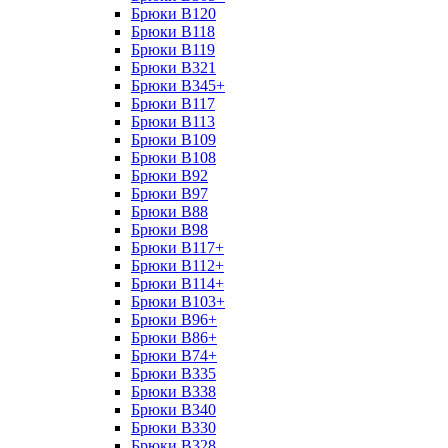
Брюки B120
Брюки B118
Брюки B119
Брюки B321
Брюки B345+
Брюки B117
Брюки B113
Брюки B109
Брюки B108
Брюки B92
Брюки B97
Брюки B88
Брюки B98
Брюки B117+
Брюки B112+
Брюки B114+
Брюки B103+
Брюки B96+
Брюки B86+
Брюки B74+
Брюки B335
Брюки B338
Брюки B340
Брюки B330
Брюки B328