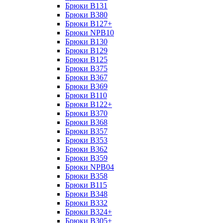
Брюки B131
Брюки B380
Брюки B127+
Брюки NPB10
Брюки B130
Брюки B129
Брюки B125
Брюки B375
Брюки B367
Брюки B369
Брюки B110
Брюки B122+
Брюки B370
Брюки B368
Брюки B357
Брюки B353
Брюки B362
Брюки B359
Брюки NPB04
Брюки B358
Брюки B115
Брюки B348
Брюки B332
Брюки B324+
Брюки B305+