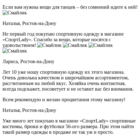
Если вам нужны вещи для танцев – без сомнений идите к ней!
Наталья,
Ростов-на-Дону
Не первый год покупаю спортивную одежду в магазине
«СпортLady». Спасибо за вещи, которые носятся с
удовольствием!
Лариса,
Ростов-на-Дону
Лет 10 уже ношу спортивную одежду их этого магазина.
Очень довольна качеством и широчайшим ассортиментом,
рассчитанным на любой вкус. Хозяйка очень контактная,
всегда подскажет, посоветует и не оставит вас без внимания.
Всем рекомендую и желаю процветания этому магазину!
Наталья,
Ростов-на-Дону
Уже много лет покупаю в магазине «СпортLady» спортивные
костюмы, брюки и футболки 56-ого размера. При этом найти
такой размер одежды в продаже не так уж и просто.