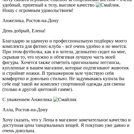
удобный, приятный к телу, высокое качество
.
Ношу с огромным удовольствием!
Анжелика,
Ростов-на-Дону
День добрый, Елена!
Благодарю за удачную и профессиональную подборку моего
комплекта для фитнес-клуба – всё очень удобно и не мнется.
При этом футболка, как я и хотела, деликатно сидит на мне,
скрывая то, что нужно и обтягивая лучшую часть моей
фигуры. Хочется также отметить оригинальны леггинсы,
купленные в вашем магазине, которые подтягивают животик
и стройнят ножки. В тренажерном зале чувствую себя
комфортно и довольно стильно. Не задумываясь купила бы
себе ещё такой же комплект спортивной одежды для смены
(только в другой цветовой гамме).
С уважением Анжелика
Алла,
Ростов-на-Дону
Хочу сказать, что у Лены в магазине замечательное качество и
доступная цена танцевальных вещей. Я покупаю уже давно и
очень довольна.