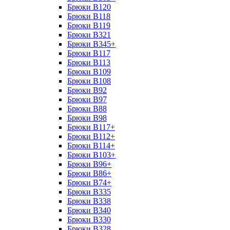
Брюки B120
Брюки B118
Брюки B119
Брюки B321
Брюки B345+
Брюки B117
Брюки B113
Брюки B109
Брюки B108
Брюки B92
Брюки B97
Брюки B88
Брюки B98
Брюки B117+
Брюки B112+
Брюки B114+
Брюки B103+
Брюки B96+
Брюки B86+
Брюки B74+
Брюки B335
Брюки B338
Брюки B340
Брюки B330
Брюки B328