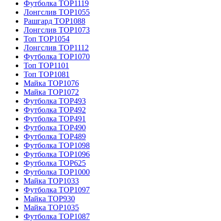
Футболка TOP1119
Лонгслив TOP1055
Рашгард TOP1088
Лонгслив TOP1073
Топ TOP1054
Лонгслив TOP1112
Футболка TOP1070
Топ TOP1101
Топ TOP1081
Майка TOP1076
Майка TOP1072
Футболка TOP493
Футболка TOP492
Футболка TOP491
Футболка TOP490
Футболка TOP489
Футболка TOP1098
Футболка TOP1096
Футболка TOP625
Футболка TOP1000
Майка TOP1033
Футболка TOP1097
Майка TOP930
Майка TOP1035
Футболка TOP1087