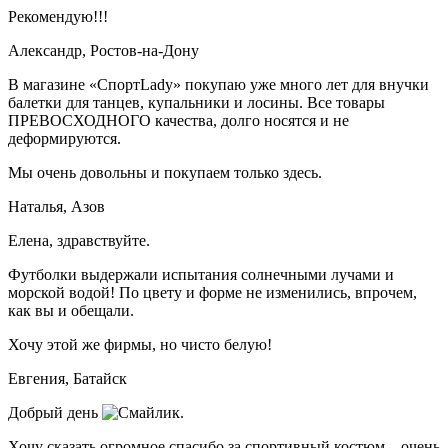
Рекомендую!!!
Александр,
Ростов-на-Дону
В магазине «СпортLady» покупаю уже много лет для внучки
балетки для танцев, купальники и лосины. Все товары
ПРЕВОСХОДНОГО качества, долго носятся и не
деформируются.
Мы очень довольны и покупаем только здесь.
Наталья,
Азов
Елена, здравствуйте.
Футболки выдержали испытания солнечными лучами и
морской водой! По цвету и форме не изменились, впрочем,
как вы и обещали.
Хочу этой же фирмы, но чисто белую!
Евгения,
Батайск
Добрый день
.
Хочу сказать огромное спасибо за спортивный костюм – очень