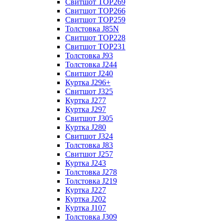
Свитшот TOP269
Свитшот TOP266
Свитшот TOP259
Толстовка J85N
Свитшот TOP228
Свитшот TOP231
Толстовка J93
Толстовка J244
Свитшот J240
Куртка J296+
Свитшот J325
Куртка J277
Куртка J297
Свитшот J305
Куртка J280
Свитшот J324
Толстовка J83
Свитшот J257
Куртка J243
Толстовка J278
Толстовка J219
Куртка J227
Куртка J202
Куртка J107
Толстовка J309