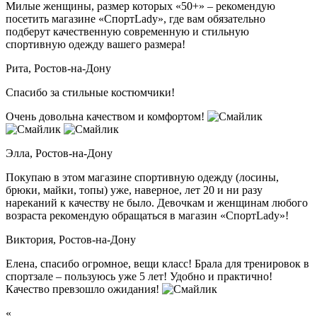
Милые женщины, размер которых «50+» – рекомендую
посетить магазине «СпортLady», где вам обязательно
подберут качественную современную и стильную
спортивную одежду вашего размера!
Рита,
Ростов-на-Дону
Спасибо за стильные костюмчики!
Очень довольна качеством и комфортом!
Элла,
Ростов-на-Дону
Покупаю в этом магазине спортивную одежду (лосины,
брюки, майки, топы) уже, наверное, лет 20 и ни разу
нареканий к качеству не было. Девочкам и женщинам любого
возраста рекомендую обращаться в магазин «СпортLady»!
Виктория,
Ростов-на-Дону
Елена, спасибо огромное, вещи класс! Брала для тренировок в
спортзале – пользуюсь уже 5 лет! Удобно и практично!
Качество превзошло ожидания!
«