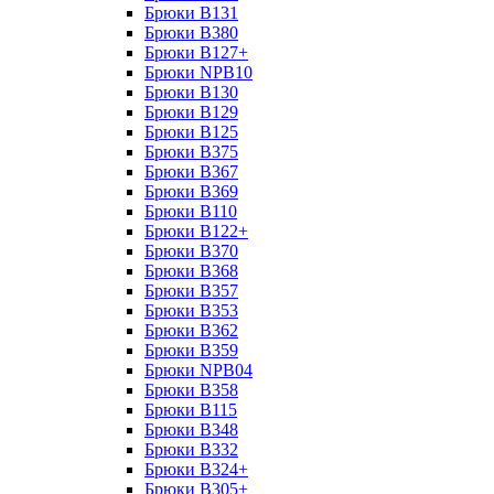
Брюки B131
Брюки B380
Брюки B127+
Брюки NPB10
Брюки B130
Брюки B129
Брюки B125
Брюки B375
Брюки B367
Брюки B369
Брюки B110
Брюки B122+
Брюки B370
Брюки B368
Брюки B357
Брюки B353
Брюки B362
Брюки B359
Брюки NPB04
Брюки B358
Брюки B115
Брюки B348
Брюки B332
Брюки B324+
Брюки B305+