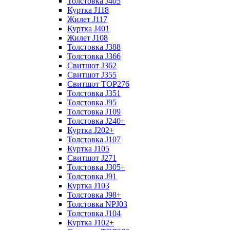
Толстовка J405
Куртка J118
Жилет J117
Куртка J401
Жилет J108
Толстовка J388
Толстовка J366
Свитшот J362
Свитшот J355
Свитшот TOP276
Толстовка J351
Толстовка J95
Толстовка J109
Толстовка J240+
Куртка J202+
Толстовка J107
Куртка J105
Свитшот J271
Толстовка J305+
Толстовка J91
Куртка J103
Толстовка J98+
Толстовка NPJ03
Толстовка J104
Куртка J102+