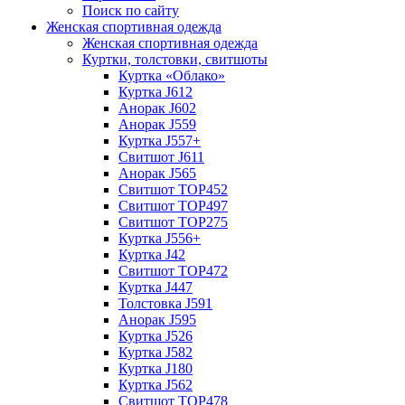
Поиск по сайту
Женская спортивная одежда
Женская спортивная одежда
Куртки, толстовки, свитшоты
Куртка «Облако»
Куртка J612
Анорак J602
Анорак J559
Куртка J557+
Свитшот J611
Анорак J565
Свитшот TOP452
Свитшот TOP497
Свитшот TOP275
Куртка J556+
Куртка J42
Свитшот TOP472
Куртка J447
Толстовка J591
Анорак J595
Куртка J526
Куртка J582
Куртка J180
Куртка J562
Свитшот TOP478