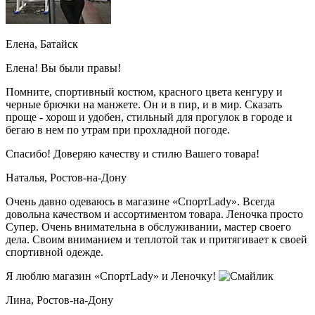
Елена,
Батайск
Елена! Вы были правы!
Помните, спортивный костюм, красного цвета кенгуру и
черные брючки на манжете. Он и в пир, и в мир. Сказать
проще - хорош и удобен, стильный для прогулок в городе и
бегаю в нем по утрам при прохладной погоде.
Спасибо! Доверяю качеству и стилю Вашего товара!
Наталья,
Ростов-на-Дону
Очень давно одеваюсь в магазине «СпортLady». Всегда
довольна качеством и ассортиментом товара. Леночка просто
Супер. Очень внимательна в обслуживании, мастер своего
дела. Своим вниманием и теплотой так и притягивает к своей
спортивной одежде.
Я люблю магазин «СпортLady» и Леночку!
Лина,
Ростов-на-Дону