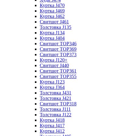
Куртка J470
Куртка J469
Куртка J462
Свитшот J461
Толстовка J135
Куртка J134
Куртка J404
Свитшот TOP346
Свитшот TOP369
Свитшот TOP373
Куртка J120+
Свитшот J440
Свитшот TOP361
Свитшот TOP355
Куртка J123
Куртка J364
Толстовка J431
Толстовка J421
Свитшот TOP318
Толстовка J111
Толстовка J122
Куртка J418
Куртка J417
Куртка J412