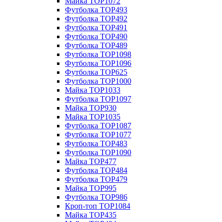
Майка TOP1072
Футболка TOP493
Футболка TOP492
Футболка TOP491
Футболка TOP490
Футболка TOP489
Футболка TOP1098
Футболка TOP1096
Футболка TOP625
Футболка TOP1000
Майка TOP1033
Футболка TOP1097
Майка TOP930
Майка TOP1035
Футболка TOP1087
Футболка TOP1077
Футболка TOP483
Футболка TOP1090
Майка TOP477
Футболка TOP484
Футболка TOP479
Майка TOP995
Футболка TOP986
Кроп-топ TOP1084
Майка TOP435