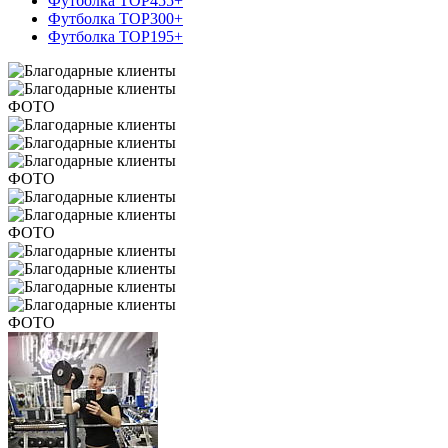
Футболка TOP455+
Футболка TOP300+
Футболка TOP195+
ФОТО
ФОТО
ФОТО
ФОТО