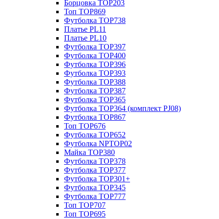
Борцовка TOP203
Топ TOP869
Футболка TOP738
Платье PL11
Платье PL10
Футболка TOP397
Футболка TOP400
Футболка TOP396
Футболка TOP393
Футболка TOP388
Футболка TOP387
Футболка TOP365
Футболка TOP364 (комплект PJ08)
Футболка TOP867
Топ TOP676
Футболка TOP652
Футболка NPTOP02
Майка TOP380
Футболка TOP378
Футболка TOP377
Футболка TOP301+
Футболка TOP345
Футболка TOP777
Топ TOP707
Топ TOP695