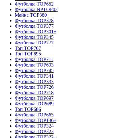
Футболка TOP652
Футболка NPTOP02
Майка TOP380
Футболка TOP378
Футболка TOP377
Футболка TOP301+
Футболка TOP345
Футболка TOP777
Топ TOP707
Топ TOP695
Футболка TOP711
Футболка TOP693
Футболка TOP745
Футболка TOP341
Футболка TOP333
Футболка TOP726
Футболка TOP718
Футболка TOP697
Футболка TOP689
Топ TOP686
Футболка TOP665
Футболка TOP136+
Футболка TOP324
Футболка TOP323
Футболка TOP322+