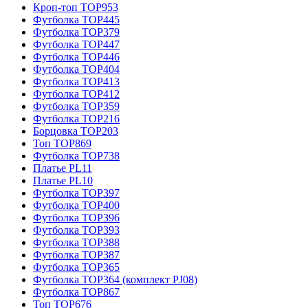
Кроп-топ TOP953
Футболка TOP445
Футболка TOP379
Футболка TOP447
Футболка TOP446
Футболка TOP404
Футболка TOP413
Футболка TOP412
Футболка TOP359
Футболка TOP216
Борцовка TOP203
Топ TOP869
Футболка TOP738
Платье PL11
Платье PL10
Футболка TOP397
Футболка TOP400
Футболка TOP396
Футболка TOP393
Футболка TOP388
Футболка TOP387
Футболка TOP365
Футболка TOP364 (комплект PJ08)
Футболка TOP867
Топ TOP676