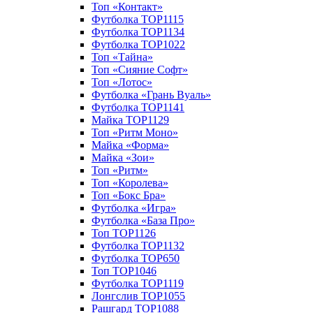
Топ «Контакт»
Футболка TOP1115
Футболка TOP1134
Футболка TOP1022
Топ «Тайна»
Топ «Сияние Софт»
Топ «Лотос»
Футболка «Грань Вуаль»
Футболка TOP1141
Майка TOP1129
Топ «Ритм Моно»
Майка «Форма»
Майка «Зои»
Топ «Ритм»
Топ «Королева»
Топ «Бокс Бра»
Футболка «Игра»
Футболка «База Про»
Топ TOP1126
Футболка TOP1132
Футболка TOP650
Топ TOP1046
Футболка TOP1119
Лонгслив TOP1055
Рашгард TOP1088