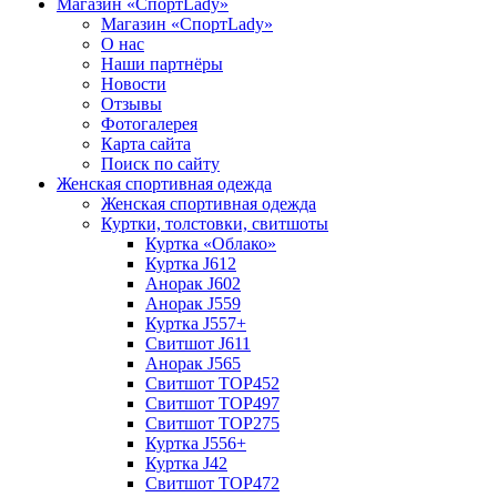
Магазин «СпортLady»
Магазин «СпортLady»
О нас
Наши партнёры
Новости
Отзывы
Фотогалерея
Карта сайта
Поиск по сайту
Женская спортивная одежда
Женская спортивная одежда
Куртки, толстовки, свитшоты
Куртка «Облако»
Куртка J612
Анорак J602
Анорак J559
Куртка J557+
Свитшот J611
Анорак J565
Свитшот TOP452
Свитшот TOP497
Свитшот TOP275
Куртка J556+
Куртка J42
Свитшот TOP472