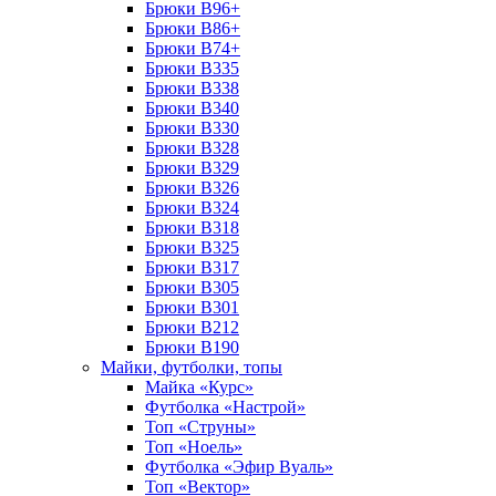
Брюки B96+
Брюки B86+
Брюки B74+
Брюки B335
Брюки B338
Брюки B340
Брюки B330
Брюки B328
Брюки B329
Брюки B326
Брюки B324
Брюки B318
Брюки B325
Брюки B317
Брюки B305
Брюки B301
Брюки B212
Брюки B190
Майки, футболки, топы
Майка «Курс»
Футболка «Настрой»
Топ «Струны»
Топ «Ноель»
Футболка «Эфир Вуаль»
Топ «Вектор»