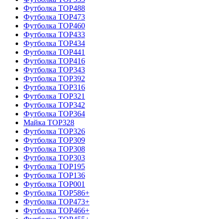
Футболка TOP488
Футболка TOP473
Футболка TOP460
Футболка TOP433
Футболка TOP434
Футболка TOP441
Футболка TOP416
Футболка TOP343
Футболка TOP392
Футболка TOP316
Футболка TOP321
Футболка TOP342
Футболка TOP364
Майка TOP328
Футболка TOP326
Футболка TOP309
Футболка TOP308
Футболка TOP303
Футболка TOP195
Футболка TOP136
Футболка TOP001
Футболка TOP586+
Футболка TOP473+
Футболка TOP466+