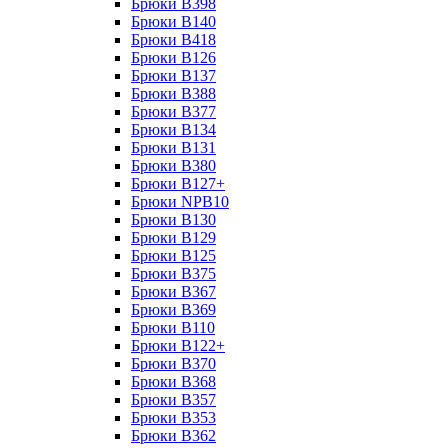
Брюки B398
Брюки B140
Брюки B418
Брюки B126
Брюки B137
Брюки B388
Брюки B377
Брюки B134
Брюки B131
Брюки B380
Брюки B127+
Брюки NPB10
Брюки B130
Брюки B129
Брюки B125
Брюки B375
Брюки B367
Брюки B369
Брюки B110
Брюки B122+
Брюки B370
Брюки B368
Брюки B357
Брюки B353
Брюки B362