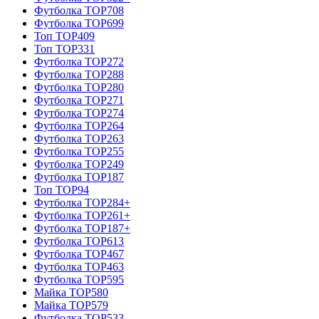
Футболка TOP708
Футболка TOP699
Топ TOP409
Топ TOP331
Футболка TOP272
Футболка TOP288
Футболка TOP280
Футболка TOP271
Футболка TOP274
Футболка TOP264
Футболка TOP263
Футболка TOP255
Футболка TOP249
Футболка TOP187
Топ TOP94
Футболка TOP284+
Футболка TOP261+
Футболка TOP187+
Футболка TOP613
Футболка TOP467
Футболка TOP463
Футболка TOP595
Майка TOP580
Майка TOP579
Футболка TOP533