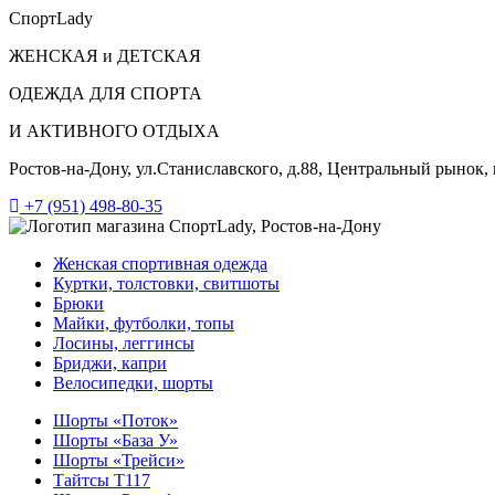
СпортLady
ЖЕНСКАЯ и ДЕТСКАЯ
ОДЕЖДА ДЛЯ СПОРТА
И АКТИВНОГО ОТДЫХА
Ростов-на-Дону, ул.Станиславского, д.88, Центральный рынок,
+7 (951) 498-80-35
Женская спортивная одежда
Куртки, толстовки, свитшоты
Брюки
Майки, футболки, топы
Лосины, леггинсы
Бриджи, капри
Велосипедки, шорты
Шорты «Поток»
Шорты «База У»
Шорты «Трейси»
Тайтсы T117