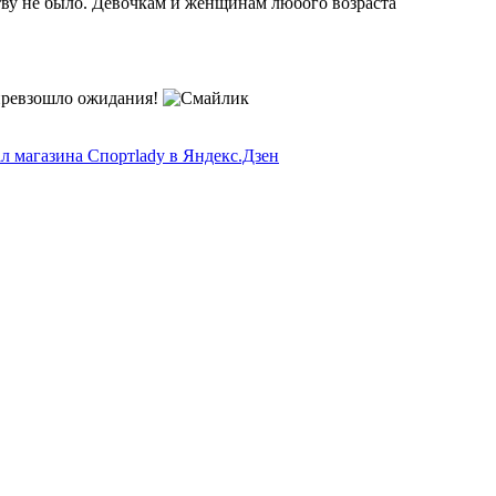
ству не было. Девочкам и женщинам любого возраста
о превзошло ожидания!