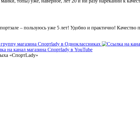
айки, топы) уже, наверное, лет 20 и ни разу нареканий к каче
 спортзале – пользуюсь уже 5 лет! Удобно и практично! Качеств
тдыха «СпортLady»