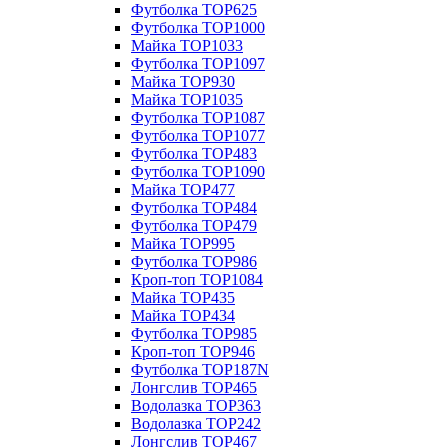
Футболка TOP625
Футболка TOP1000
Майка TOP1033
Футболка TOP1097
Майка TOP930
Майка TOP1035
Футболка TOP1087
Футболка TOP1077
Футболка TOP483
Футболка TOP1090
Майка TOP477
Футболка TOP484
Футболка TOP479
Майка TOP995
Футболка TOP986
Кроп-топ TOP1084
Майка TOP435
Майка TOP434
Футболка TOP985
Кроп-топ TOP946
Футболка TOP187N
Лонгслив TOP465
Водолазка TOP363
Водолазка TOP242
Лонгслив TOP467