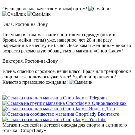
Очень довольна качеством и комфортом!
Элла,
Ростов-на-Дону
Покупаю в этом магазине спортивную одежду (лосины,
брюки, майки, топы) уже, наверное, лет 20 и ни разу
нареканий к качеству не было. Девочкам и женщинам любого
возраста рекомендую обращаться в магазин «СпортLady»!
Виктория,
Ростов-на-Дону
Елена, спасибо огромное, вещи класс! Брала для тренировок в
спортзале – пользуюсь уже 5 лет! Удобно и практично!
Качество превзошло ожидания!
«
Магазин женской и детской одежды для спорта и активного
отдыха «СпортLady»