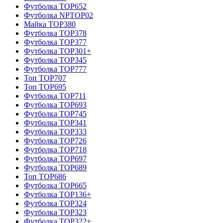
Футболка TOP652
Футболка NPTOP02
Майка TOP380
Футболка TOP378
Футболка TOP377
Футболка TOP301+
Футболка TOP345
Футболка TOP777
Топ TOP707
Топ TOP695
Футболка TOP711
Футболка TOP693
Футболка TOP745
Футболка TOP341
Футболка TOP333
Футболка TOP726
Футболка TOP718
Футболка TOP697
Футболка TOP689
Топ TOP686
Футболка TOP665
Футболка TOP136+
Футболка TOP324
Футболка TOP323
Футболка TOP322+