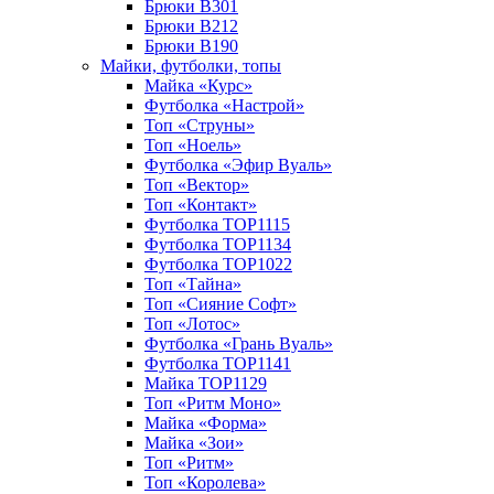
Брюки B301
Брюки B212
Брюки B190
Майки, футболки, топы
Майка «Курс»
Футболка «Настрой»
Топ «Струны»
Топ «Ноель»
Футболка «Эфир Вуаль»
Топ «Вектор»
Топ «Контакт»
Футболка TOP1115
Футболка TOP1134
Футболка TOP1022
Топ «Тайна»
Топ «Сияние Софт»
Топ «Лотос»
Футболка «Грань Вуаль»
Футболка TOP1141
Майка TOP1129
Топ «Ритм Моно»
Майка «Форма»
Майка «Зои»
Топ «Ритм»
Топ «Королева»