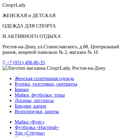
СпортLady
ЖЕНСКАЯ и ДЕТСКАЯ
ОДЕЖДА ДЛЯ СПОРТА
И АКТИВНОГО ОТДЫХА
Ростов-на-Дону, ул.Станиславского, д.88, Центральный
рынок, вещевой павильон № 2, магазин № 16
+7 (951) 498-80-35
Женская спортивная одежда
Куртки, толстовки, свитшоты
Брюки
Майки, футболки, топы
Лосины, леггинсы
Бриджи, капри
Велосипедки, шорты
Майка «Курс»
Футболка «Настрой»
Топ «Струны»