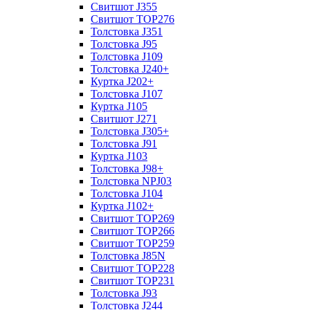
Свитшот J355
Свитшот TOP276
Толстовка J351
Толстовка J95
Толстовка J109
Толстовка J240+
Куртка J202+
Толстовка J107
Куртка J105
Свитшот J271
Толстовка J305+
Толстовка J91
Куртка J103
Толстовка J98+
Толстовка NPJ03
Толстовка J104
Куртка J102+
Свитшот TOP269
Свитшот TOP266
Свитшот TOP259
Толстовка J85N
Свитшот TOP228
Свитшот TOP231
Толстовка J93
Толстовка J244