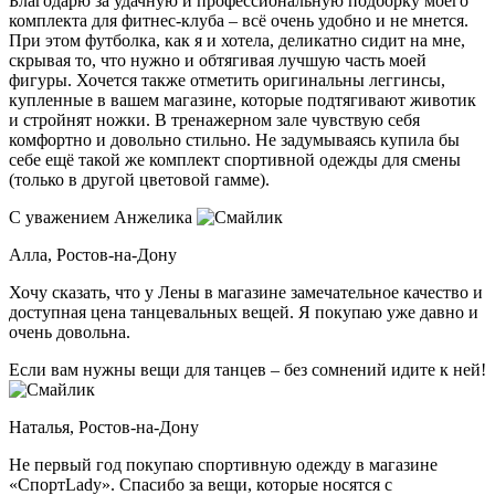
Благодарю за удачную и профессиональную подборку моего
комплекта для фитнес-клуба – всё очень удобно и не мнется.
При этом футболка, как я и хотела, деликатно сидит на мне,
скрывая то, что нужно и обтягивая лучшую часть моей
фигуры. Хочется также отметить оригинальны леггинсы,
купленные в вашем магазине, которые подтягивают животик
и стройнят ножки. В тренажерном зале чувствую себя
комфортно и довольно стильно. Не задумываясь купила бы
себе ещё такой же комплект спортивной одежды для смены
(только в другой цветовой гамме).
С уважением Анжелика
Алла,
Ростов-на-Дону
Хочу сказать, что у Лены в магазине замечательное качество и
доступная цена танцевальных вещей. Я покупаю уже давно и
очень довольна.
Если вам нужны вещи для танцев – без сомнений идите к ней!
Наталья,
Ростов-на-Дону
Не первый год покупаю спортивную одежду в магазине
«СпортLady». Спасибо за вещи, которые носятся с