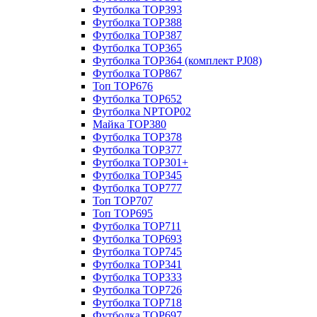
Футболка TOP393
Футболка TOP388
Футболка TOP387
Футболка TOP365
Футболка TOP364 (комплект PJ08)
Футболка TOP867
Топ TOP676
Футболка TOP652
Футболка NPTOP02
Майка TOP380
Футболка TOP378
Футболка TOP377
Футболка TOP301+
Футболка TOP345
Футболка TOP777
Топ TOP707
Топ TOP695
Футболка TOP711
Футболка TOP693
Футболка TOP745
Футболка TOP341
Футболка TOP333
Футболка TOP726
Футболка TOP718
Футболка TOP697