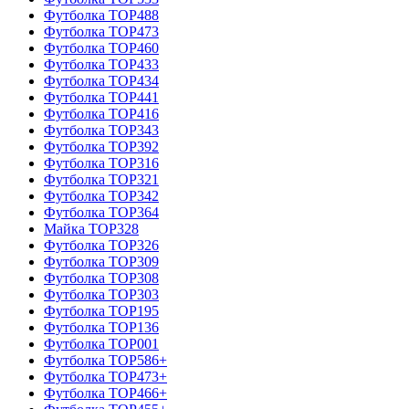
Футболка TOP488
Футболка TOP473
Футболка TOP460
Футболка TOP433
Футболка TOP434
Футболка TOP441
Футболка TOP416
Футболка TOP343
Футболка TOP392
Футболка TOP316
Футболка TOP321
Футболка TOP342
Футболка TOP364
Майка TOP328
Футболка TOP326
Футболка TOP309
Футболка TOP308
Футболка TOP303
Футболка TOP195
Футболка TOP136
Футболка TOP001
Футболка TOP586+
Футболка TOP473+
Футболка TOP466+