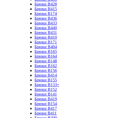
Брюки B428
Брюки B415
Брюки B174
Брюки B436
Брюки B433
Брюки B440
Брюки B431
Брюки B410
Брюки B171
Брюки B404
Брюки B165
Брюки B164
Брюки B148
Брюки B162
Брюки B156
Брюки B414
Брюки B155
Брюки B133+
Брюки B152
Брюки B141
Брюки B419
Брюки B154
Брюки B417
Брюки B411
Брюки B409