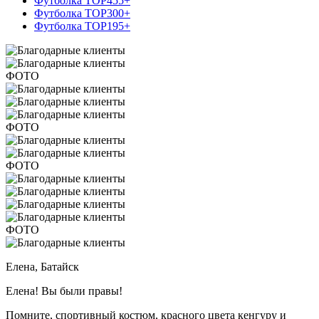
Футболка TOP455+
Футболка TOP300+
Футболка TOP195+
ФОТО
ФОТО
ФОТО
ФОТО
Елена,
Батайск
Елена! Вы были правы!
Помните, спортивный костюм, красного цвета кенгуру и