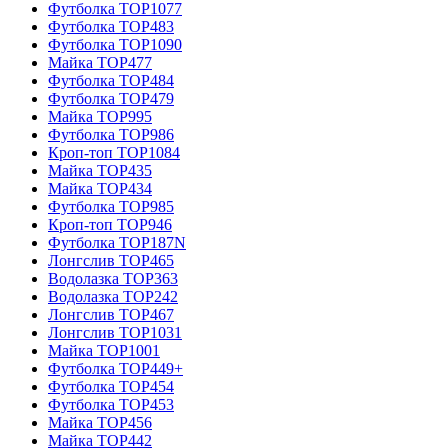
Футболка TOP1077
Футболка TOP483
Футболка TOP1090
Майка TOP477
Футболка TOP484
Футболка TOP479
Майка TOP995
Футболка TOP986
Кроп-топ TOP1084
Майка TOP435
Майка TOP434
Футболка TOP985
Кроп-топ TOP946
Футболка TOP187N
Лонгслив TOP465
Водолазка TOP363
Водолазка TOP242
Лонгслив TOP467
Лонгслив TOP1031
Майка TOP1001
Футболка TOP449+
Футболка TOP454
Футболка TOP453
Майка TOP456
Майка TOP442