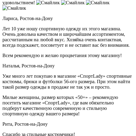
удовольствием!
Лариса,
Ростов-на-Дону
Лет 10 уже ношу спортивную одежду их этого магазина.
Очень довольна качеством и широчайшим ассортиментом,
рассчитанным на любой вкус. Хозяйка очень контактная,
всегда подскажет, посоветует и не оставит вас без внимания.
Всем рекомендую и желаю процветания этому магазину!
Наталья,
Ростов-на-Дону
Уже много лет покупаю в магазине «СпортLady» спортивные
костюмы, брюки и футболки 56-ого размера. При этом найти
такой размер одежды в продаже не так уж и просто.
Милые женщины, размер которых «50+» – рекомендую
посетить магазине «СпортLady», где вам обязательно
подберут качественную современную и стильную
спортивную одежду вашего размера!
Рита,
Ростов-на-Дону
Спасибо за стильные костюмчики!