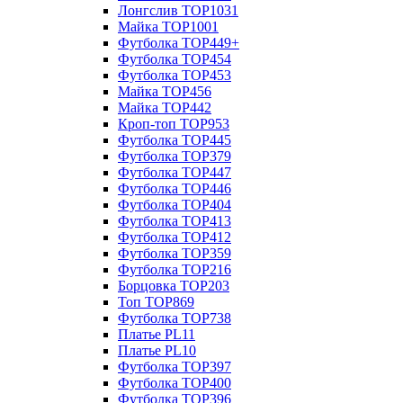
Лонгслив TOP1031
Майка TOP1001
Футболка TOP449+
Футболка TOP454
Футболка TOP453
Майка TOP456
Майка TOP442
Кроп-топ TOP953
Футболка TOP445
Футболка TOP379
Футболка TOP447
Футболка TOP446
Футболка TOP404
Футболка TOP413
Футболка TOP412
Футболка TOP359
Футболка TOP216
Борцовка TOP203
Топ TOP869
Футболка TOP738
Платье PL11
Платье PL10
Футболка TOP397
Футболка TOP400
Футболка TOP396