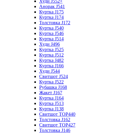
Худи J552+
Анорак J541
Куртка J175
Куртка J174
Толстовка J172
Куртка J540
Куртка J546
Куртка J514
Худи J496
Куртка J525
Куртка J512
Куртка J482
Куртка J166
Худи J544
Свитшот J524
Куртка J522
Рубашка J168
Жакет J167
Куртка J164
Куртка J513
Куртка J138
Свитшот TOP440
Толстовка J162
Свитшот TOP427
Толстовка J146